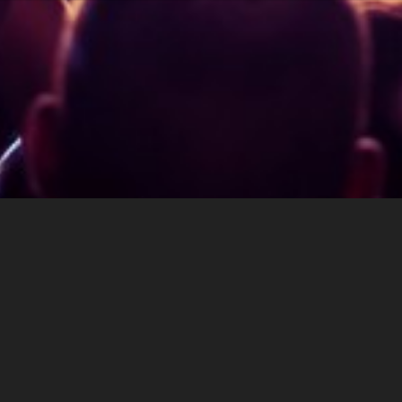
Über eventx
AGBs
Impressum
Datenschutz
Admin Login
Eventx - Rotabene Media GmbH & Gerald Spreer -
Softwareentwicklung © 2026