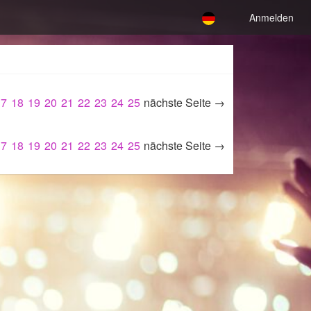
Anmelden
17
18
19
20
21
22
23
24
25
nächste Seite →
17
18
19
20
21
22
23
24
25
nächste Seite →