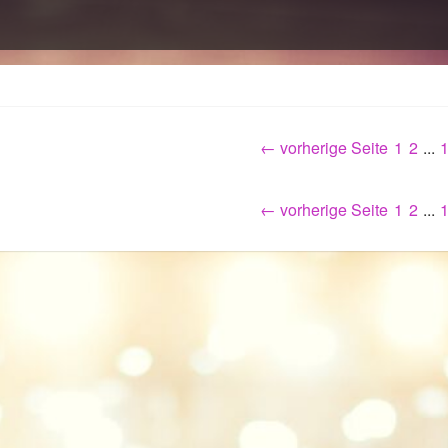
← vorherige Seite
1
2
...
← vorherige Seite
1
2
...