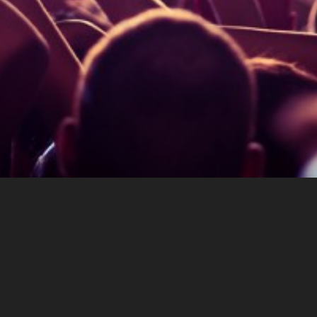
Über eventx
AGBs
Impressum
Datenschutz
Admin Login
Eventx - Rotabene Media GmbH & Gerald Spreer -