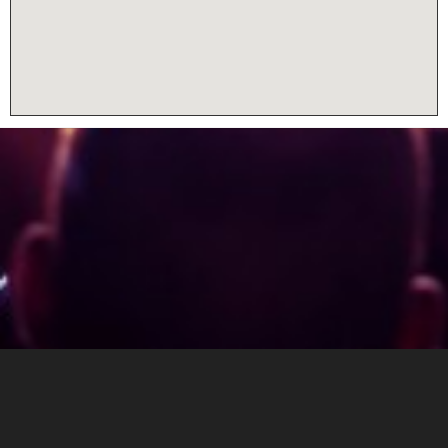
About eventx.de
Terms Of Service